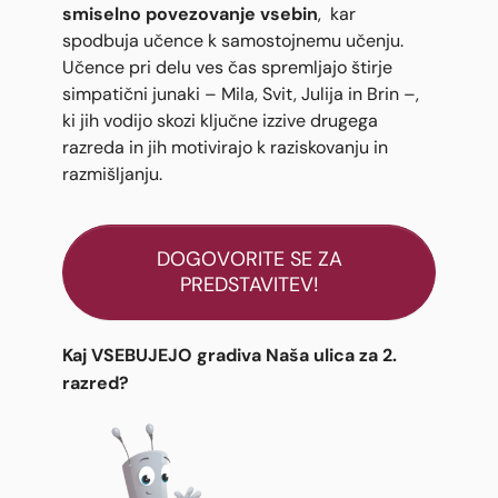
smiselno povezovanje vsebin
, kar
spodbuja učence k samostojnemu učenju.
Učence pri delu ves čas spremljajo štirje
simpatični junaki – Mila, Svit, Julija in Brin –,
ki jih vodijo skozi ključne izzive drugega
razreda in jih motivirajo k raziskovanju in
razmišljanju.
DOGOVORITE SE ZA
PREDSTAVITEV!
Kaj VSEBUJEJO gradiva Naša ulica za 2.
razred?