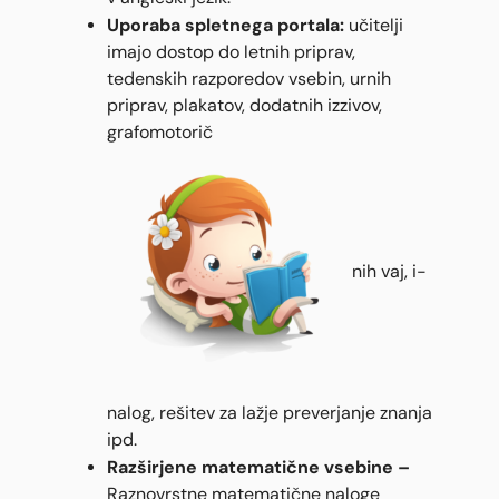
Uporaba spletnega portala:
učitelji
imajo dostop do letnih priprav,
tedenskih razporedov vsebin, urnih
priprav, plakatov, dodatnih izzivov,
grafomotorič
nih vaj, i-
nalog, rešitev za lažje preverjanje znanja
ipd.
Razširjene matematične vsebine –
Raznovrstne matematične naloge