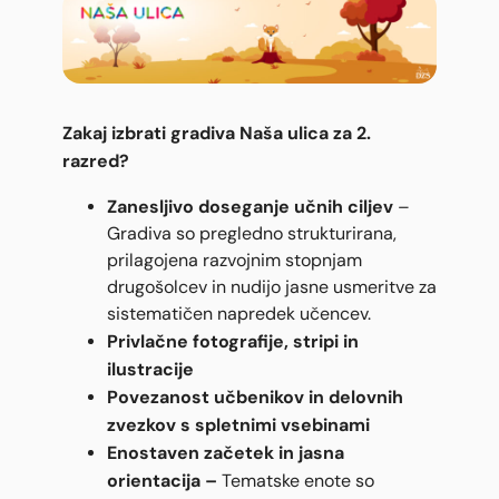
Zakaj izbrati gradiva Naša ulica za 2.
razred?
Zanesljivo doseganje učnih ciljev
–
Gradiva so pregledno strukturirana,
prilagojena razvojnim stopnjam
drugošolcev in nudijo jasne usmeritve za
sistematičen napredek učencev.
Privlačne f
o
tografije, stripi in
ilustracije
Povezanost učbenikov in delovnih
zvezkov s spletnimi vsebinami
Enostaven za
četek in jasna
orientacija –
Tematske enote so