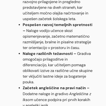
razvojno prilagojene in pregledno
predstavljene na dveh straneh, kar
učiteljem močno olajša načrtovanje in
uspešen začetek šolskega leta.
Pospešen razvoj temeljnih spretnosti
–
Naloge vodijo učence skozi
opismenjevanje, začetno matematično
razmišljanje, bralne in pisalne strategije
ter orientacijo v prostoru in času.
Naloge različnih težavnosti –
Gradiva
omogočajo prilagoditve in
diferenciacijo, kar učiteljem pomaga
oblikovati izzive za različne učne skupine
ter vključiti lastne ideje za bogatenje
pouka.
Začetek angleščine na pravi način –
Angleščina z
Dodatne naloge in gradivo
Iksom
učence podpira pri prvih korakih
v angleški jezik.