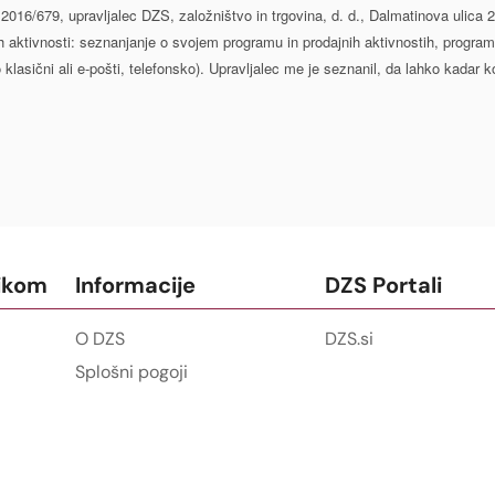
016/679, upravljalec DZS, založništvo in trgovina, d. d., Dalmatinova ulica 
h aktivnosti: seznanjanje o svojem programu in prodajnih aktivnostih, program
lasični ali e-pošti, telefonsko). Upravljalec me je seznanil, da lahko kadar ko
ikom
Informacije
DZS Portali
O DZS
DZS.si
Splošni pogoji