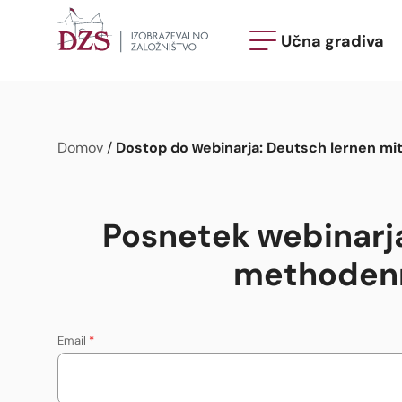
Učna gradiva
Dostop do webinarja: Deutsch lernen m
Domov
/
Posnetek webinarj
methodenr
Email
*