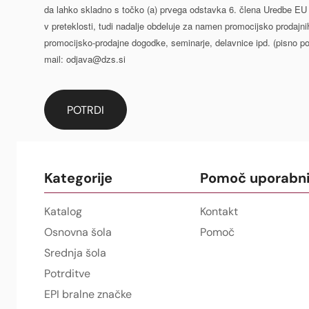
da lahko skladno s točko (a) prvega odstavka 6. člena Uredbe EU 2
v preteklosti, tudi nadalje obdeluje za namen promocijsko prodajni
promocijsko-prodajne dogodke, seminarje, delavnice ipd. (pisno po k
mail: odjava@dzs.si
Kategorije
Pomoč uporabn
Katalog
Kontakt
Osnovna šola
Pomoč
Srednja šola
Potrditve
EPI bralne značke