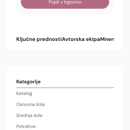
Pojdi v trgovino
Ključne prednosti
Avtorska ekipa
Mnenja upo
Kategorije
Katalog
Osnovna šola
Srednja šola
Potrditve