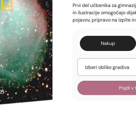
Prvi del učbenika za gimnazi
in ilustracije omogočajo dij
pojavov, pripravo na izpite i
Nakup
Pojdi v 