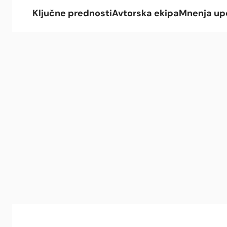
Ključne prednosti
Avtorska ekipa
Mnenja up