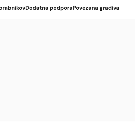
orabnikov
Dodatna podpora
Povezana gradiva