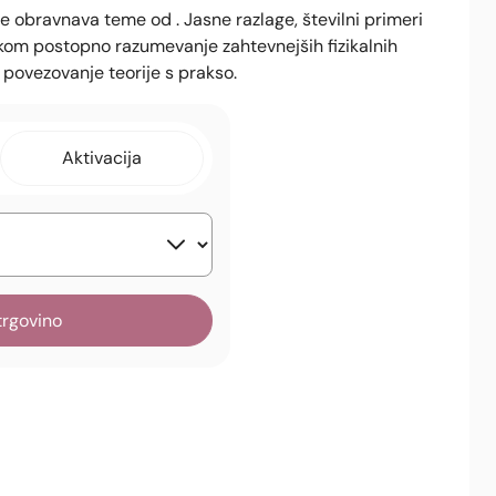
je obravnava teme od . Jasne razlage, številni primeri
akom postopno razumevanje zahtevnejših fizikalnih
n povezovanje teorije s prakso.
Aktivacija
trgovino