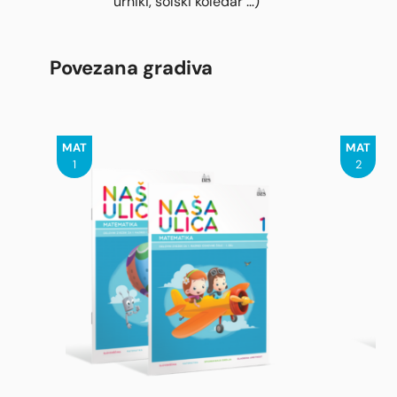
urniki, šolski koledar …)
Povezana gradiva
MAT
MAT
1
2