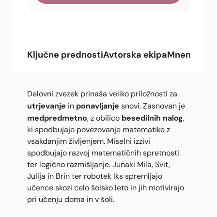
Ključne prednosti
Avtorska ekipa
Mnenja upo
Delovni zvezek prinaša veliko priložnosti za
utrjevanje
ponavljanje
in
snovi. Zasnovan je
medpredmetno
besedilnih nalog
, z obilico
,
ki spodbujajo povezovanje matematike z
vsakdanjim življenjem. Miselni izzivi
spodbujajo razvoj matematičnih spretnosti
ter logično razmišljanje. Junaki Mila, Svit,
Julija in Brin ter robotek Iks spremljajo
učence skozi celo šolsko leto in jih motivirajo
pri učenju doma in v šoli.