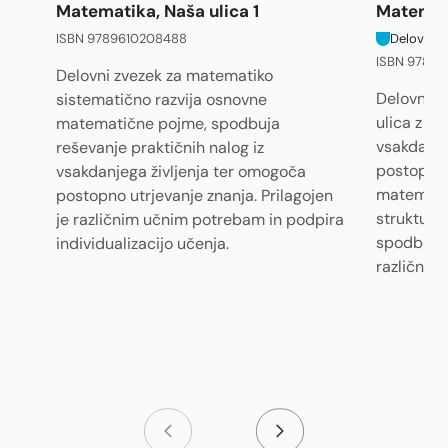
Matematika, Naša ulica 1
Matemati
ISBN 9789610208488
Delovni z
ISBN 9789
Delovni zvezek za matematiko
Delovni z
sistematično razvija osnovne
ulica z ra
matematične pojme, spodbuja
vsakdanje
reševanje praktičnih nalog iz
postopno 
vsakdanjega življenja ter omogoča
matematič
postopno utrjevanje znanja. Prilagojen
struktura
je različnim učnim potrebam in podpira
spodbujat
individualizacijo učenja.
različnim