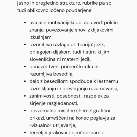
jasno in pregledno strukturo, rubrike pa so
tudi oblikovno ločeno poudarjene:
uvajalni motivacijski del oz. uvod: priklic
znanja, povezovanje snovi z dijakovimi
izkušnjami,
razumljiva razlaga oz. teorija: jezik,
prilagojen dijakom, tudi tistim, ki jim
slovenščina ni materni jezik,
ponazoritveni primeri: kratka in
razumljiva besedila,
delo z besedilom: spodbude k lastnemu
razmišljanju in preverjanju razumevanja,
zanimivosti, posebnosti: razdelek za
širjenje razgledanosti,
povzemalne miselne sheme: grafični
prikazi, umeščeni na konec poglavja za
»vizualno« utrjevanje,
temeljni jezikovni pojmi: seznam z