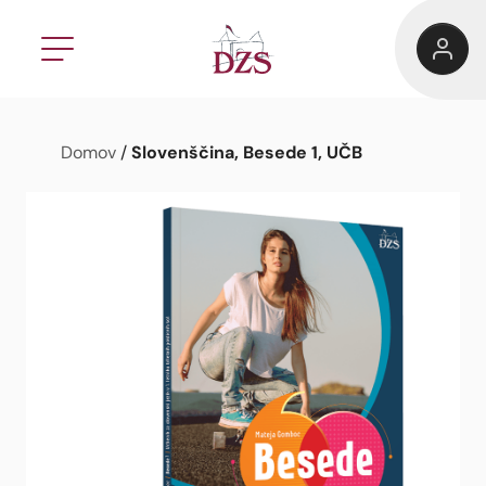
Slovenščina, Besede 1, UČB
Domov
/