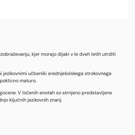
braževanju, kjer morajo dijaki v le dveh letih utrditi
i jezikovnimi učbeniki srednješolskega strokovnega
poklicno maturo.
agocene. V ločenih enotah so strnjeno predstavljene
njo ključnih jezikovnih znanj.