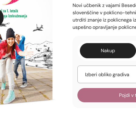
Novi učbenik z vajami Besede 
slovenščine v poklicno-tehniš
utrditi znanje iz poklicnega i
uspešno opravljanje poklicn
Nakup
Pojdi v 