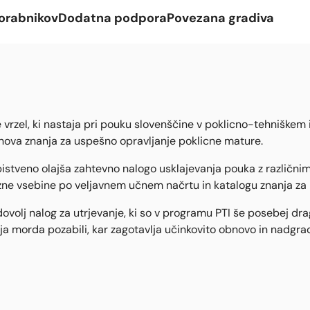
orabnikov
Dodatna podpora
Povezana gradiva
rzel, ki nastaja pri pouku slovenščine v poklicno-tehniškem izo
i nova znanja za uspešno opravljanje poklicne mature.
istveno olajša zahtevno nalogo usklajevanja pouka z različnim
zne vsebine po veljavnem učnem načrtu in katalogu znanja za 
ovolj nalog za utrjevanje, ki so v programu PTI še posebej dr
anja morda pozabili, kar zagotavlja učinkovito obnovo in nadgrad