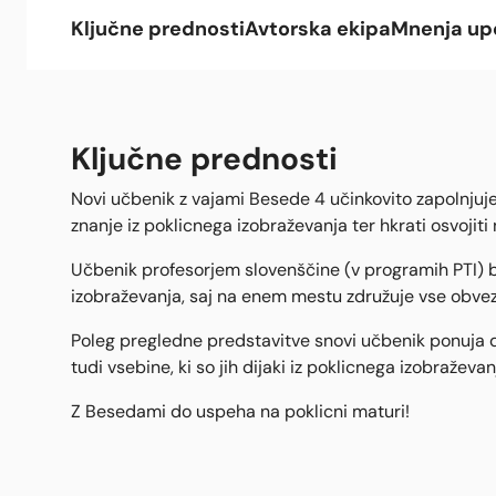
Ključne prednosti
Avtorska ekipa
Mnenja up
Ključne prednosti
Novi učbenik z vajami Besede 4 učinkovito zapolnjuje v
znanje iz poklicnega izobraževanja ter hkrati osvojit
Učbenik profesorjem slovenščine (v programih PTI) b
izobraževanja, saj na enem mestu združuje vse obve
Poleg pregledne predstavitve snovi učbenik ponuja d
tudi vsebine, ki so jih dijaki iz poklicnega izobražev
Z Besedami do uspeha na poklicni maturi!