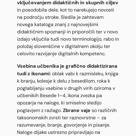
vključevanjem didaktičnih in skupnih ciljev
in posodobila dele, kot to narekujejo novosti
na področju stroke. Sledila je zahtevam
novega kataloga znanj z najnovejšimi
didaktičnim spoznanji in priporočili ter v novo
izdajo vključila tudi novo terminologijo, rabo in
položaj slovenščine v digitalnem okolju ter
celovito razvijanje digitalnih kompetenc.
Vsebina učbenika je grafično didaktizirana
tudi z ikonami:
oblak vabi k razmisleku, knjiga
k branju, kolesje k delu z besedilom, roka k
poglabljanju vsebine v drugih virih oziroma v
učbenikih Besede 1–4, ikona zvezka pa
opozarja na naloge, ki smiselno sledijo
Zbrane vaje
poglavjem z razlago.
so različnih
taksonomskih zvrsti ter raznovrstne – za
razumevanje, branje, govorjenje in pisanje.
Naloge dijake ustrezno pripravljajo na