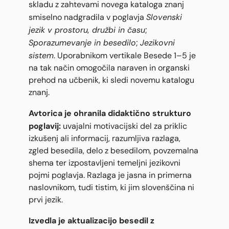
skladu z zahtevami novega kataloga znanj
Slovenski
smiselno nadgradila v poglavja
jezik v prostoru, družbi in času
;
Sporazumevanje in besedilo
Jezikovni
;
sistem
. Uporabnikom vertikale Besede 1–5 je
na tak način omogočila naraven in organski
prehod na učbenik, ki sledi novemu katalogu
znanj.
Avtorica je ohranila didaktično strukturo
poglavij:
uvajalni motivacijski del za priklic
izkušenj ali informacij, razumljiva razlaga,
zgled besedila, delo z besedilom, povzemalna
shema ter izpostavljeni temeljni jezikovni
pojmi poglavja. Razlaga je jasna in primerna
naslovnikom, tudi tistim, ki jim slovenščina ni
prvi jezik.
Izvedla je aktualizacijo besedil z