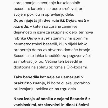
sprejemanje in tvorjenje funkcionalnih
besedil, s katerimi se bodo srečevali pri
svojem poklicu in opravljanju dela.
Dopolnjujeta jih dve rubriki:
Dejavnosti v
razredu
, v kateri so zbrane zanimive
dejavnosti in izzivi za skupinsko delo, ter nova
Okno v svet
rubrika
z zanimivimi izbirnimi
neumetnostnimi besedili, ki jih dijaki lahko
preberejo doma za obvezno domače branje.
Besedila so lahko izhodišče za pogovor v šoli,
za motivacijo ipd. Večina teh besedil je
dostopna na spletu oziroma s QR-kodami.
Tako besedila kot vaje so usmerjeni v
praktično znanje,
ki bo za dijake uporabno
pri izvajanju poklica oz. na trgu dela.
Nova izdaja učbenika z vajami Besede 5 z
vsebinskimi, strokovnimi in didaktičnimi