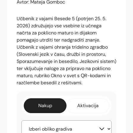
Avtor: Mateja Gomboc
Učbenik z vajami Besede 5 (potrjen 25. 5.
2026) združujejo vse vsebine iz učnega
načrta za poklicno maturo in dijakom
pomagajo utrditi ter nadgraditi znanje.
Učbenik z vajami ohranja tridelno zgradbo
(Slovenski jezik v času, družbi in prostoru,
Sporazumevanje in besedilo, Jezikovni sistem)
ter vključuje naloge za pripravo na poklicno
maturo, rubriko Okno v svet s QR-kodami in
razčlembe besedil z rešitvami.
Nakup
Aktivacija