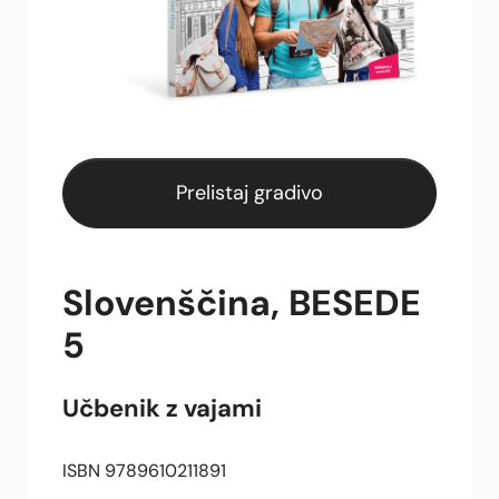
Prelistaj gradivo
Slovenščina, BESEDE
5
Učbenik z vajami
ISBN 9789610211891