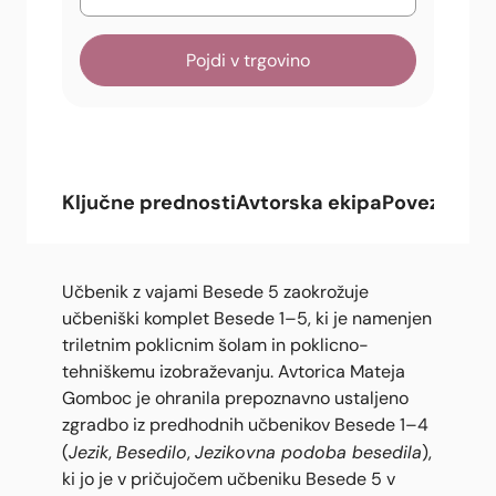
Pojdi v trgovino
Ključne prednosti
Avtorska ekipa
Povezana g
Učbenik z vajami Besede 5 zaokrožuje
učbeniški komplet Besede 1–5, ki je namenjen
triletnim poklicnim šolam in poklicno-
tehniškemu izobraževanju. Avtorica Mateja
Gomboc je ohranila prepoznavno ustaljeno
zgradbo iz predhodnih učbenikov Besede 1–4
Jezik
Besedilo
Jezikovna podoba besedila
(
,
,
),
ki jo je v pričujočem učbeniku Besede 5 v