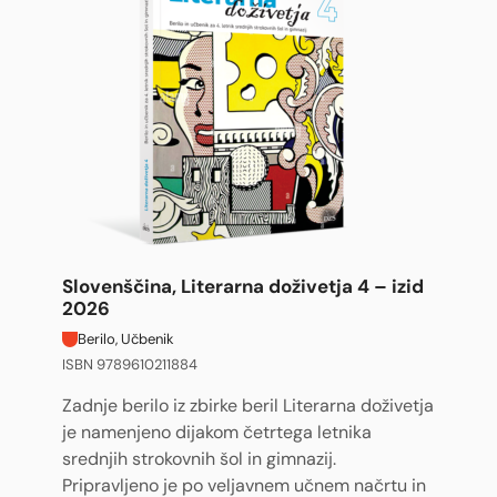
Slovenščina, Literarna doživetja 4 – izid
2026
Berilo, Učbenik
ISBN 9789610211884
Zadnje berilo iz zbirke beril Literarna doživetja
je namenjeno dijakom četrtega letnika
srednjih strokovnih šol in gimnazij.
Pripravljeno je po veljavnem učnem načrtu in