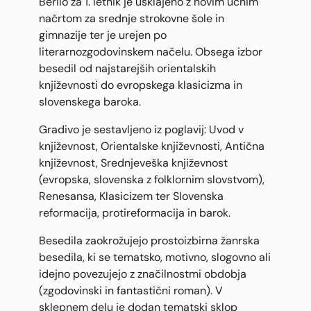
Berilo za 1. letnik je usklajeno z novim učnim
načrtom za srednje strokovne šole in
gimnazije ter je urejen po
literarnozgodovinskem načelu. Obsega izbor
besedil od najstarejših orientalskih
književnosti do evropskega klasicizma in
slovenskega baroka.
Gradivo je sestavljeno iz poglavij: Uvod v
književnost, Orientalske književnosti, Antična
književnost, Srednjeveška književnost
(evropska, slovenska z folklornim slovstvom),
Renesansa, Klasicizem ter Slovenska
reformacija, protireformacija in barok.
Besedila zaokrožujejo prostoizbirna žanrska
besedila, ki se tematsko, motivno, slogovno ali
idejno povezujejo z značilnostmi obdobja
(zgodovinski in fantastični roman). V
sklepnem delu je dodan tematski sklop