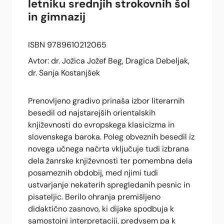
letniku srednjih strokovnih šol
in gimnazij
ISBN 9789610212065
Avtor: dr. Jožica Jožef Beg, Dragica Debeljak,
dr. Sanja Kostanjšek
Prenovljeno gradivo prinaša izbor literarnih
besedil od najstarejših orientalskih
književnosti do evropskega klasicizma in
slovenskega baroka. Poleg obveznih besedil iz
novega učnega načrta vključuje tudi izbrana
dela žanrske književnosti ter pomembna dela
posameznih obdobij, med njimi tudi
ustvarjanje nekaterih spregledanih pesnic in
pisateljic. Berilo ohranja premišljeno
didaktično zasnovo, ki dijake spodbuja k
samostojni interpretaciji, predvsem pa k