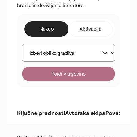
branju in doživljanju literature.
Nakup
Aktivacija
Pojdi v trgovino
Ključne prednosti
Avtorska ekipa
Povezana g