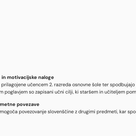
 in motivacijske naloge
 prilagojene učencem 2. razreda osnovne šole ter spodbujajo sa
m poglavjem so zapisani učni cilji, ki staršem in učiteljem p
metne povezave
mogoča povezovanje slovenščine z drugimi predmeti, kar spod