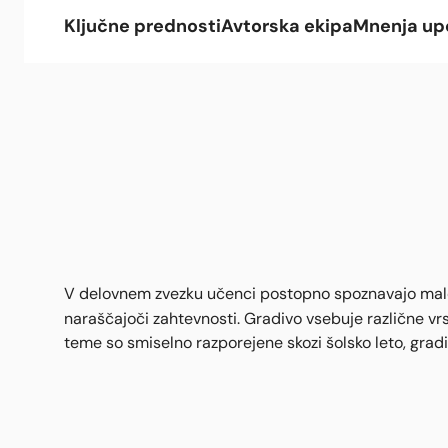
Ključne prednosti
Avtorska ekipa
Mnenja up
V delovnem zvezku učenci postopno spoznavajo male t
naraščajoči zahtevnosti. Gradivo vsebuje različne vr
teme so smiselno razporejene skozi šolsko leto, grad