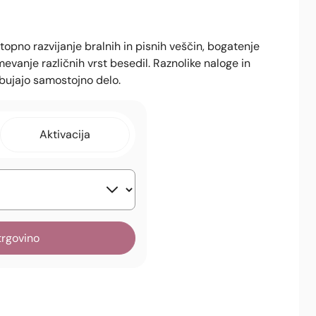
pno razvijanje bralnih in pisnih veščin, bogatenje
vanje različnih vrst besedil. Raznolike naloge in
dbujajo samostojno delo.
Aktivacija
trgovino