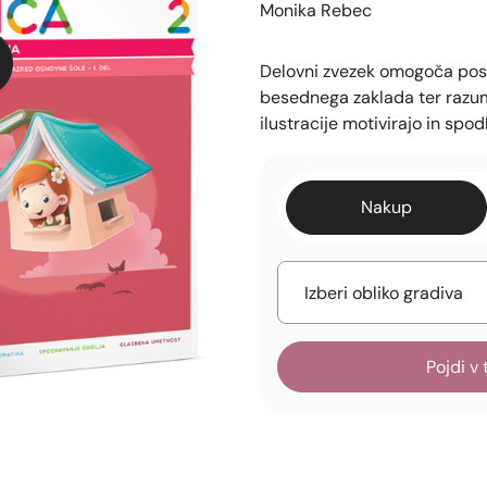
Monika Rebec
Delovni zvezek omogoča posto
besednega zaklada ter razume
ilustracije motivirajo in spo
Nakup
Pojdi v 