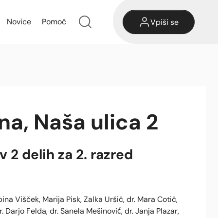
Novice
Pomoč
Vpiši se
na, Naša ulica 2
 2 delih za 2. razred
abina Višček, Marija Pisk, Zalka Uršič, dr. Mara Cotič,
 Darjo Felda, dr. Sanela Mešinović, dr. Janja Plazar,