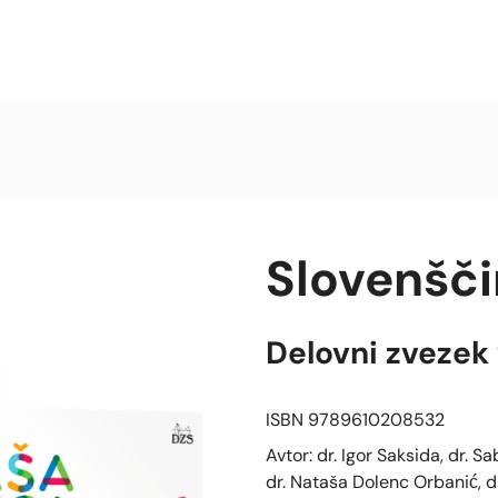
Slovenšči
Delovni zvezek v
ISBN 9789610208532
Avtor: dr. Igor Saksida, dr. S
dr. Nataša Dolenc Orbanić, dr.