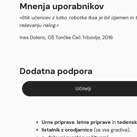
Mnenja uporabnikov
»Stik učencev z lutko robotka Iksa je bil izjemen in 
reševanju nalog.«
Ines Dolenc, OŠ Tončke Čeč Trbovlje, 2016
Dodatna podpora
Učitelji
Urne priprave
letne priprave
tedenski
,
in
listalnik z orodjarnico
(za vsa gradiva),