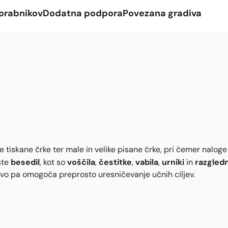
orabnikov
Dodatna podpora
Povezana gradiva
iskane črke ter male in velike pisane črke, pri čemer naloge 
besedil
voščila
čestitke
vabila
urniki
razgled
ste
, kot so
,
,
,
in
ivo pa omogoča preprosto uresničevanje učnih ciljev.