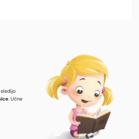
sledijo
nice
. Učne