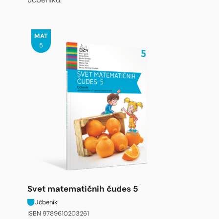
MAT
5
Svet matematičnih čudes 5
Učbenik
ISBN 9789610203261