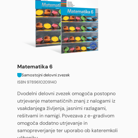
Matematika 6
Samostojni delovni zvezek
ISBN 9789610209140
Dvodelni delovni zvezek omogoča postopno
utrjevanje matematičnih znanj z nalogami iz
vsakdanjega življenja, jasnimi razlagami,
rešitvami in namigi. Povezava z e-gradivom
omogoča dodatno utrjevanje in
samopreverjanje ter uporabo ob kateremkoli
učbeniku.