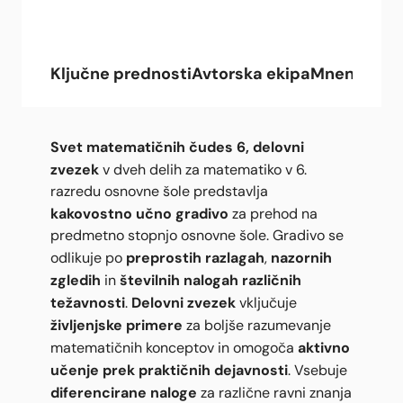
Ključne prednosti
Avtorska ekipa
Mnenja upo
Svet matematičnih čudes 6, delovni
zvezek
v dveh delih za matematiko v 6.
razredu osnovne šole predstavlja
kakovostno učno gradivo
za prehod na
predmetno stopnjo osnovne šole. Gradivo se
preprostih razlagah
nazornih
odlikuje po
,
zgledih
številnih nalogah različnih
in
težavnosti
Delovni zvezek
.
vključuje
življenjske primere
za boljše razumevanje
aktivno
matematičnih konceptov in omogoča
učenje prek praktičnih dejavnosti
. Vsebuje
diferencirane naloge
za različne ravni znanja