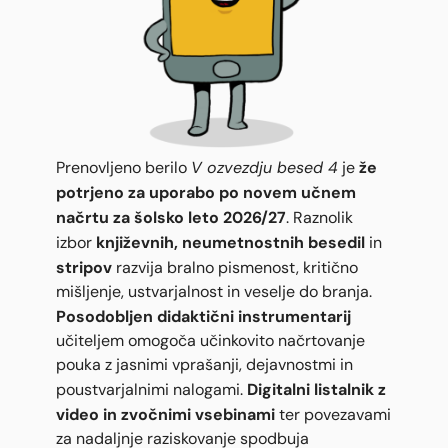
V ozvezdju besed 4
že
Prenovljeno berilo
je
potrjeno za uporabo po novem učnem
načrtu za šolsko leto 2026/27
. Raznolik
književnih, neumetnostnih besedil
izbor
in
stripov
razvija bralno pismenost, kritično
mišljenje, ustvarjalnost in veselje do branja.
Posodobljen didaktični instrumentarij
učiteljem omogoča učinkovito načrtovanje
pouka z jasnimi vprašanji, dejavnostmi in
Digitalni listalnik z
poustvarjalnimi nalogami.
video in zvočnimi vsebinami
ter povezavami
za nadaljnje raziskovanje spodbuja