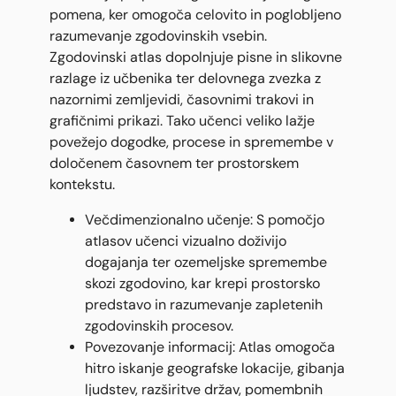
pomena, ker omogoča celovito in poglobljeno
razumevanje zgodovinskih vsebin.
Zgodovinski atlas dopolnjuje pisne in slikovne
razlage iz učbenika ter delovnega zvezka z
nazornimi zemljevidi, časovnimi trakovi in
grafičnimi prikazi. Tako učenci veliko lažje
povežejo dogodke, procese in spremembe v
določenem časovnem ter prostorskem
kontekstu.
Večdimenzionalno učenje: S pomočjo
atlasov učenci vizualno doživijo
dogajanja ter ozemeljske spremembe
skozi zgodovino, kar krepi prostorsko
predstavo in razumevanje zapletenih
zgodovinskih procesov.
Povezovanje informacij: Atlas omogoča
hitro iskanje geografske lokacije, gibanja
ljudstev, razširitve držav, pomembnih