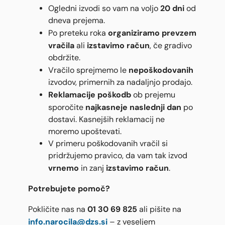
20 dni
Ogledni izvodi so vam na voljo
od
dneva prejema.
organiziramo prevzem
Po preteku roka
vračila
izstavimo račun
ali
, če gradivo
obdržite.
nepoškodovanih
Vračilo sprejmemo le
izvodov, primernih za nadaljnjo prodajo.
Reklamacije poškodb
ob prejemu
najkasneje naslednji dan
sporočite
po
dostavi. Kasnejših reklamacij ne
moremo upoštevati.
V primeru poškodovanih vračil si
pridržujemo pravico, da vam tak izvod
vrnemo
izstavimo račun
in zanj
.
Potrebujete pomoč?
01 30 69 825
Pokličite nas na
ali pišite na
info.narocila@dzs.si
– z veseljem