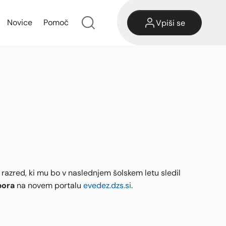
Novice
Pomoč
Vpiši se
 razred, ki mu bo v naslednjem šolskem letu sledil
pora
na novem portalu
evedez.dzs.si
.