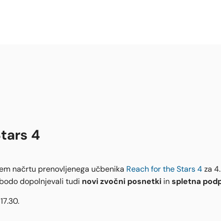
tars 4
m načrtu prenovljenega učbenika
Reach for the Stars 4
za 4.
novi zvočni posnetki
spletna pod
 bodo dopolnjevali tudi
in
17.30.