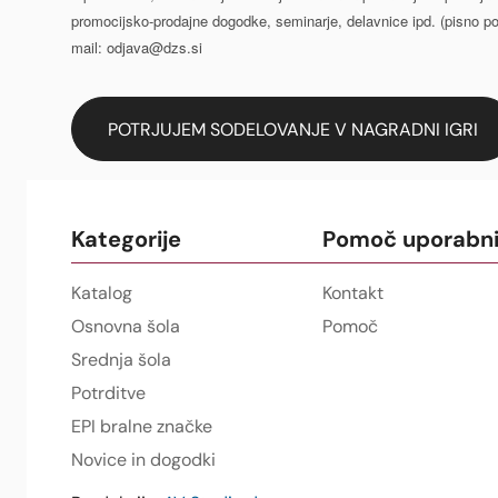
promocijsko-prodajne dogodke, seminarje, delavnice ipd. (pisno po k
mail: odjava@dzs.si
Kategorije
Pomoč uporabn
Katalog
Kontakt
Osnovna šola
Pomoč
Srednja šola
Potrditve
EPI bralne značke
Novice in dogodki