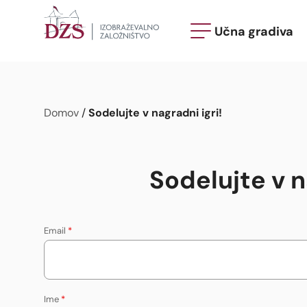
Učna gradiva
Sodelujte v nagradni igri!
Domov
/
Sodelujte v n
Email
*
Ime
*