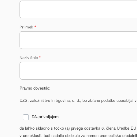
Priimek
*
Naziv šole
*
Pravno obvestilo:
DZS, založništvo in trgovina, d. d., bo zbrane podatke uporabljal
DA, privoljujem,
da lahko skladno s točko (a) prvega odstavka 6. člena Uredbe EU 2
v preteklosti, tudi nadalje obdeluje za namen promocijsko prodajni