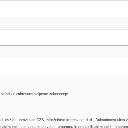
 v skladu z zahtevami veljavne zakonodaje.
016/679, upravljalec DZS, založništvo in trgovina, d. d., Dalmatinova ulica 
h aktivnosti: seznanjanje o svojem programu in prodajnih aktivnostih, program