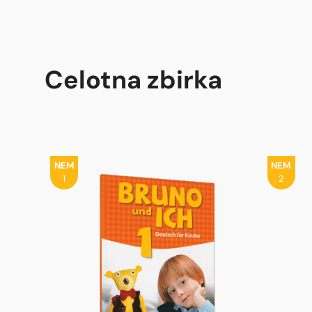
Celotna zbirka
NEM
NEM
1
2