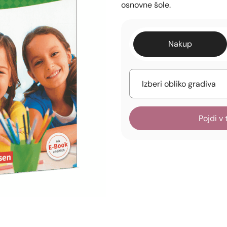
osnovne šole.
Nakup
Pojdi v 