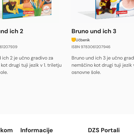
nd ich 2
Bruno und ich 3
Učbenik
61207939
ISBN 9783061207946
 ich 2 je učno gradivo za
Bruno und ich 3 je učno grad
t drugi tuji jezik v 1. triletju
nemščino kot drugi tuji jezik v 
ole.
osnovne šole.
ikom
Informacije
DZS Portali