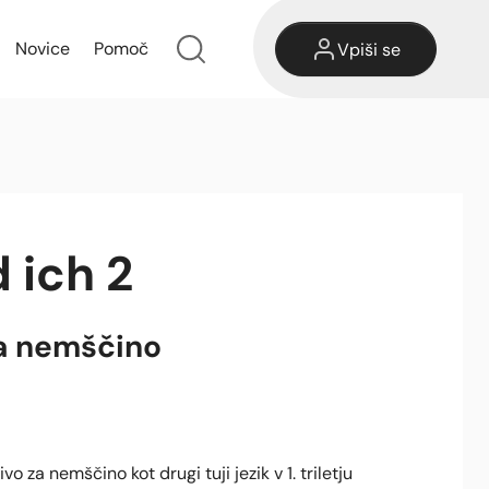
Novice
Pomoč
Vpiši se
 ich 2
a nemščino
o za nemščino kot drugi tuji jezik v 1. triletju