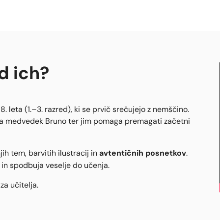
a
d ich
?
. leta (1.–3. razred), ki se prvič srečujejo z nemščino.
emlja medvedek Bruno ter jim pomaga premagati začetni
avtentičnih posnetkov
h tem, barvitih ilustracij in
.
in spodbuja veselje do učenja.
a učitelja.