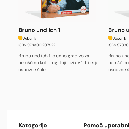
Bruno u
Bruno und ich 1
Učbenik
Učbenik
ISBN 97830
ISBN 9783061207922
Bruno und
Bruno und ich 1 je učno gradivo za
nemščino ko
nemščino kot drugi tuji jezik v 1. triletju
osnovne š
osnovne šole.
Kategorije
Pomoč uporabn