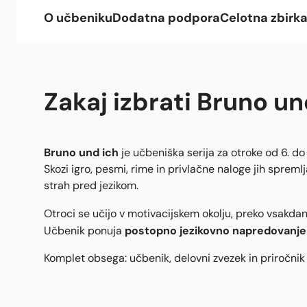
O učbeniku
Dodatna podpora
Celotna zbirk
Zakaj izbrati Bruno un
ChatGPT said:
Bruno und ich
je učbeniška serija za otroke od 6. do 8
Skozi igro, pesmi, rime in privlačne naloge jih spr
strah pred jezikom.
Otroci se učijo v motivacijskem okolju, preko vsakdanji
postopno jezikovno napredovanje
Učbenik ponuja
Komplet obsega: učbenik, delovni zvezek in priročnik z