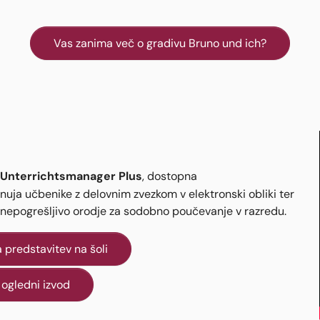
Vas zanima več o gradivu Bruno und ich?
Unterrichtsmanager Plus
, dostopna
uja učbenike z delovnim zvezkom v elektronski obliki ter
a nepogrešljivo orodje za sodobno poučevanje v razredu.
 predstavitev na šoli
 ogledni izvod