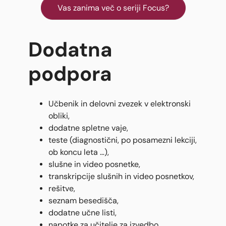
Vas zanima več o seriji Focus?
Dodatna
podpora
Učbenik in delovni zvezek v elektronski
obliki,
dodatne spletne vaje,
teste (diagnostični, po posamezni lekciji,
ob koncu leta …),
slušne in video posnetke,
transkripcije slušnih in video posnetkov,
rešitve,
seznam besedišča,
dodatne učne listi,
napotke za učitelje za izvedbo