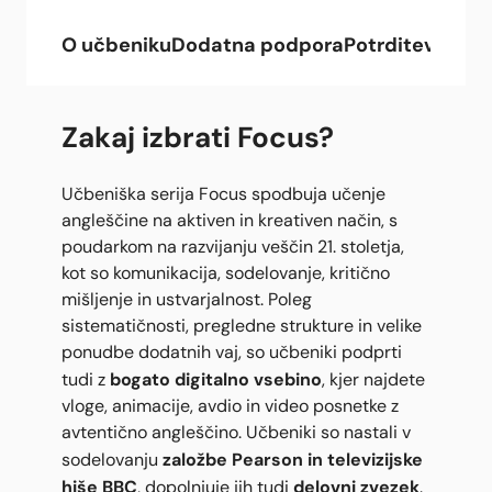
O učbeniku
Dodatna podpora
Potrditev
Celot
Zakaj izbrati Focus?
Učbeniška serija Focus spodbuja učenje
angleščine na aktiven in kreativen način, s
poudarkom na razvijanju veščin 21. stoletja,
kot so komunikacija, sodelovanje, kritično
mišljenje in ustvarjalnost. Poleg
sistematičnosti, pregledne strukture in velike
ponudbe dodatnih vaj, so učbeniki podprti
bogato digitalno vsebino
tudi z
, kjer najdete
vloge, animacije, avdio in video posnetke z
avtentično angleščino. Učbeniki so nastali v
založbe Pearson in televizijske
sodelovanju
hiše BBC
delovni zvezek
, dopolnjuje jih tudi
.