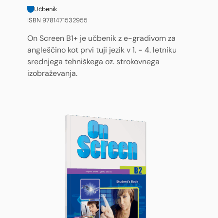
Učbenik
ISBN 9781471532955
On Screen B1+ je učbenik z e-gradivom za
angleščino kot prvi tuji jezik v 1. - 4. letniku
srednjega tehniškega oz. strokovnega
izobraževanja.