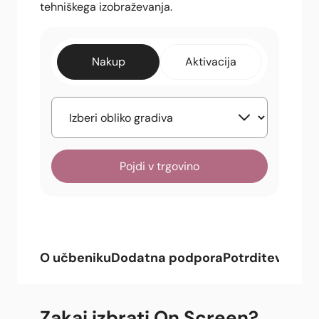
tehniškega izobraževanja.
Nakup
Aktivacija
Pojdi v trgovino
O učbeniku
Dodatna podpora
Potrditev
Celot
Zakaj izbrati On Screen?