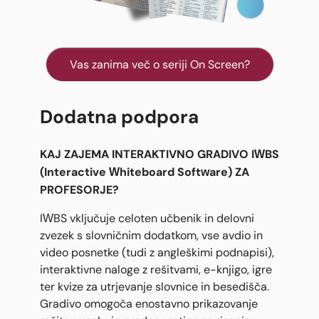
Vas zanima več o seriji On Screen?
Dodatna podpora
KAJ ZAJEMA INTERAKTIVNO GRADIVO IWBS
(Interactive Whiteboard Software) ZA
PROFESORJE?
IWBS vključuje celoten učbenik in delovni
zvezek s slovničnim dodatkom, vse avdio in
video posnetke (tudi z angleškimi podnapisi),
interaktivne naloge z rešitvami, e-knjigo, igre
ter kvize za utrjevanje slovnice in besedišča.
Gradivo omogoča enostavno prikazovanje