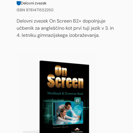
Delovni zvezek
ISBN 9781471552250
Delovni zvezek On Screen B2+ dopolnjuje
učbenik za angleščino kot prvi tuji jezik v 3. in
4. letniku gimnazijskega izobraževanja.