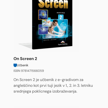
On Screen 2
Učbenik
ISBN 9781471566059
On Screen 2 je učbenik z e-gradivom za
angleščino kot prvi tuji jezik v 1., 2. in 3. letniku
srednjega poklicnega izobraževanja.