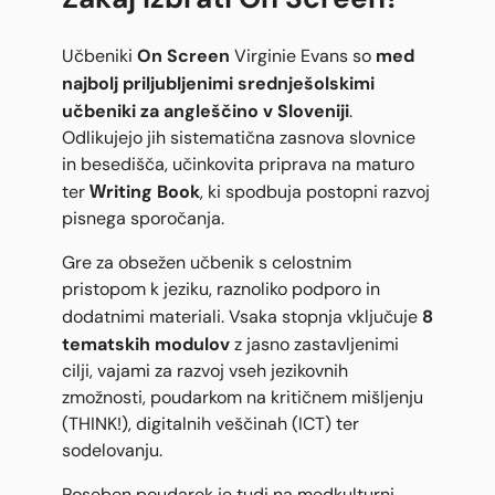
On Screen
med
Učbeniki
Virginie Evans so
najbolj priljubljenimi srednješolskimi
učbeniki za angleščino v Sloveniji
.
Odlikujejo jih sistematična zasnova slovnice
in besedišča, učinkovita priprava na maturo
Writing Book
ter
, ki spodbuja postopni razvoj
pisnega sporočanja.
Gre za obsežen učbenik s celostnim
pristopom k jeziku, raznoliko podporo in
8
dodatnimi materiali. Vsaka stopnja vključuje
tematskih modulov
z jasno zastavljenimi
cilji, vajami za razvoj vseh jezikovnih
zmožnosti, poudarkom na kritičnem mišljenju
(THINK!), digitalnih veščinah (ICT) ter
sodelovanju.
Poseben poudarek je tudi na medkulturni