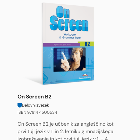
On Screen B2
Delovni zvezek
ISBN 9781471500534
On Screen B2 je učbenik za angleščino kot
prvi tuji jezik v 1. in 2. letniku gimnazijskega
izobraževanja in kot prvi tuji jezik v 1. - 4.