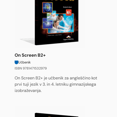
On Screen B2+
Učbenik
ISBN 9781471532979
On Screen B2+ je učbenik za angleščino kot
prvi tuji jezik v 3. in 4. letniku gimnazijskega
izobraževanja.