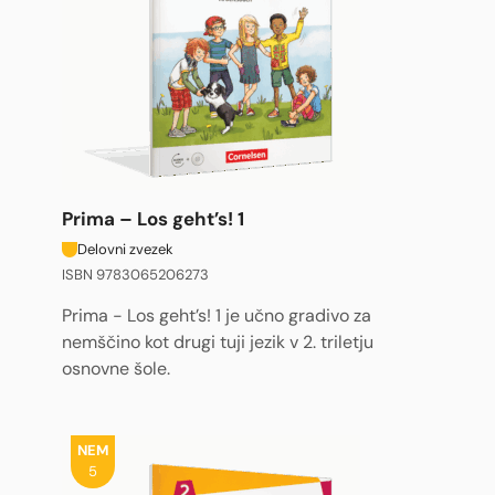
Prima – Los geht’s! 1
Delovni zvezek
ISBN 9783065206273
Prima - Los geht’s! 1 je učno gradivo za
nemščino kot drugi tuji jezik v 2. triletju
osnovne šole.
NEM
5