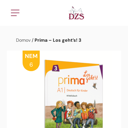
Prima – Los geht’s! 3
Domov
/
NEM
6