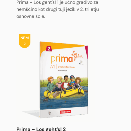
Prima - Los geht’s! 1 je učno gradivo za
nemščino kot drugi tuji jezik v 2. triletju
osnovne šole.
NEM
5
Prima – Los geht’s! 2