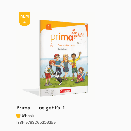
NEM
4
Prima – Los geht’s! 1
Učbenik
ISBN 9783065206259