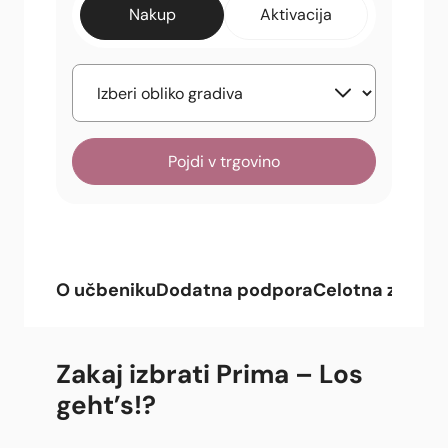
Nakup
Aktivacija
Pojdi v trgovino
O učbeniku
Dodatna podpora
Celotna zbirka
Zakaj izbrati Prima – Los
geht’s!
?