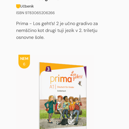
Učbenik
ISBN 9783065206266
Prima - Los geht’s! 2 je učno gradivo za
nemščino kot drugi tuji jezik v 2. triletju
osnovne šole.
NEM
6