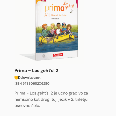
Prima – Los geht’s! 2
Delovni zvezek
ISBN 9783065206280
Prima - Los geht’s! 2 je učno gradivo za
nemščino kot drugi tuji jezik v 2. triletju
osnovne šole.