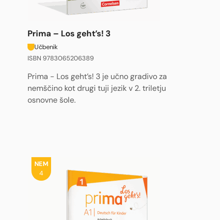
Prima – Los geht’s! 3
Učbenik
ISBN 9783065206389
Prima - Los geht’s! 3 je učno gradivo za
nemščino kot drugi tuji jezik v 2. triletju
osnovne šole.
NEM
4