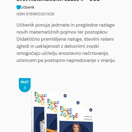
Učbenik
ISBN 9789610207429
Učbenik ponuja jedrnate in pregledne razlage
novih matematičnih pojmov ter postopkov.
Didaktično premišljene naloge, številni rešeni
zgledi in usklajenost z delovnimi zvezki
omogočajo učitelju enostavno načrtovanje,
učencem pa postopno napredovanje v znanju.
MAT
4