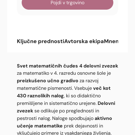
Pojdi v trgovino
Ključne prednosti
Avtorska ekipa
Mnenja upo
Svet matematičnih čudes 4 delovni zvezek
za matematiko v 4. razredu osnovne šole je
preizkušeno učno gradivo
za razvoj
več kot
matematične pismenosti. Vsebuje
430 raznolikih nalog
, ki so didaktično
Delovni
premišljene in sistematično urejene.
zvezek
se odlikuje po preglednosti in
aktivno
pestrosti nalog. Naloge spodbujajo
učenje matematike
prek dejavnosti in
vključujejo primere iz vsakdanjega življenja.