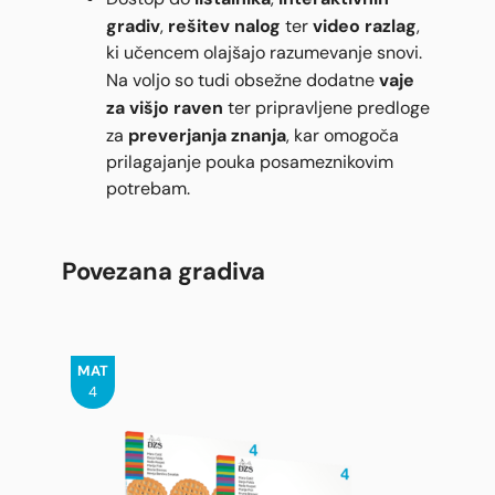
gradiv
rešitev nalog
video razlag
,
ter
,
ki učencem olajšajo razumevanje snovi.
vaje
Na voljo so tudi obsežne dodatne
za višjo raven
ter pripravljene predloge
preverjanja znanja
za
, kar omogoča
prilagajanje pouka posameznikovim
potrebam.
Povezana gradiva
MAT
4