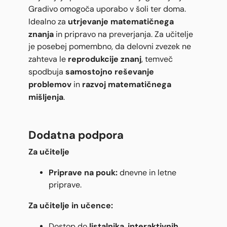
Gradivo omogoča uporabo v šoli ter doma.
utrjevanje matematičnega
Idealno za
znanja
in pripravo na preverjanja. Za učitelje
je posebej pomembno, da delovni zvezek ne
reprodukcije znanj
zahteva le
, temveč
samostojno reševanje
spodbuja
problemov
razvoj matematičnega
in
mišljenja
.
Dodatna podpora
Za učitelje
Priprave na pouk:
dnevne in letne
priprave.
Za učitelje in učence:
listalnika
interaktivnih
Dostop do
,