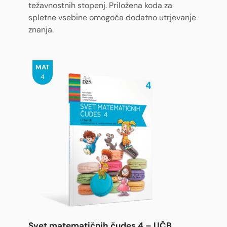
težavnostnih stopenj. Priložena koda za
spletne vsebine omogoča dodatno utrjevanje
znanja.
MAT
4
Svet matematičnih čudes 4 – UČB