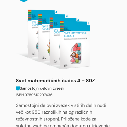
Svet matematičnih čudes 4 – SDZ
Samostojni delovni zvezek
ISBN 9789610207436
Samostojni delovni zvezek v štirih delih nudi
več kot 950 raznolikih nalog različnih
težavnostnih stopenj. Priložena koda za
spletne vsebine omogoča dodatno utrjevanje