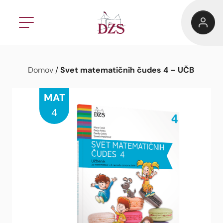
Svet matematičnih čudes 4 – UČB
Domov
/
MAT
4