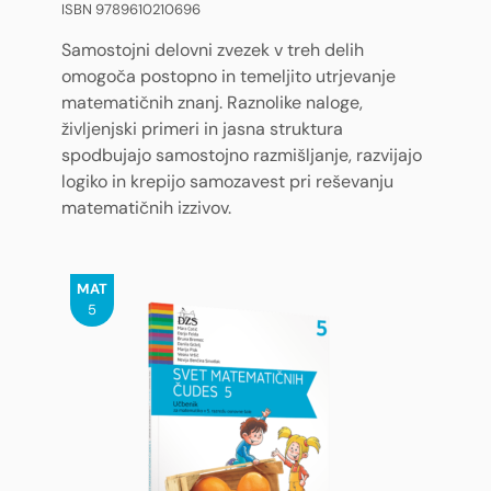
ISBN 9789610210696
Samostojni delovni zvezek v treh delih
omogoča postopno in temeljito utrjevanje
matematičnih znanj. Raznolike naloge,
življenjski primeri in jasna struktura
spodbujajo samostojno razmišljanje, razvijajo
logiko in krepijo samozavest pri reševanju
matematičnih izzivov.
MAT
5