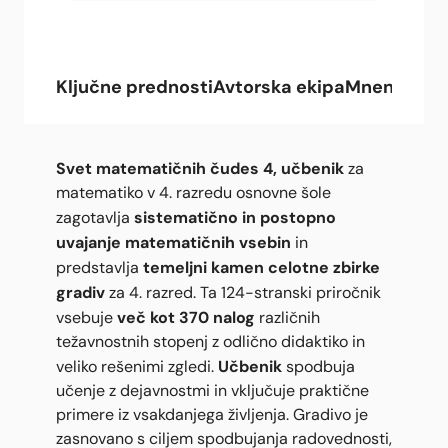
Ključne prednosti
Avtorska ekipa
Mnenja upo
Svet matematičnih čudes 4, učbenik
za
matematiko v 4. razredu osnovne šole
sistematično in postopno
zagotavlja
uvajanje matematičnih vsebin
in
temeljni kamen celotne zbirke
predstavlja
gradiv
za 4. razred. Ta 124-stranski priročnik
več kot 370 nalog
vsebuje
različnih
težavnostnih stopenj z odlično didaktiko in
Učbenik
veliko rešenimi zgledi.
spodbuja
učenje z dejavnostmi in vključuje praktične
primere iz vsakdanjega življenja. Gradivo je
zasnovano s ciljem spodbujanja radovednosti,