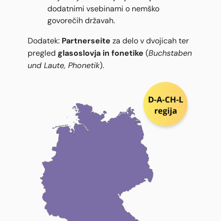
dodatnimi vsebinami o nemško
govorečih državah.
Partnerseite
Dodatek:
za delo v dvojicah ter
glasoslovja in fonetike
Buchstaben
pregled
(
und Laute, Phonetik
).