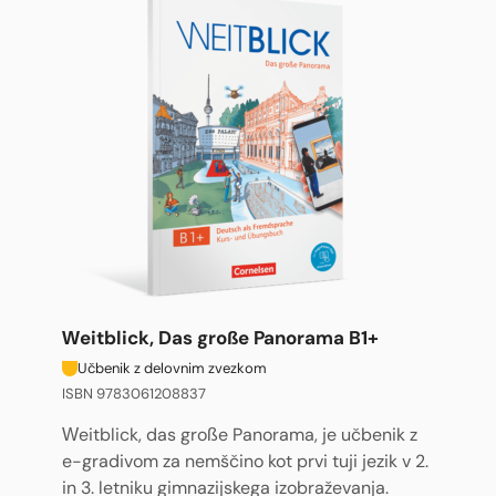
Weitblick, Das große Panorama B1+
Učbenik z delovnim zvezkom
ISBN 9783061208837
Weitblick, das große Panorama, je učbenik z
e-gradivom za nemščino kot prvi tuji jezik v 2.
in 3. letniku gimnazijskega izobraževanja.