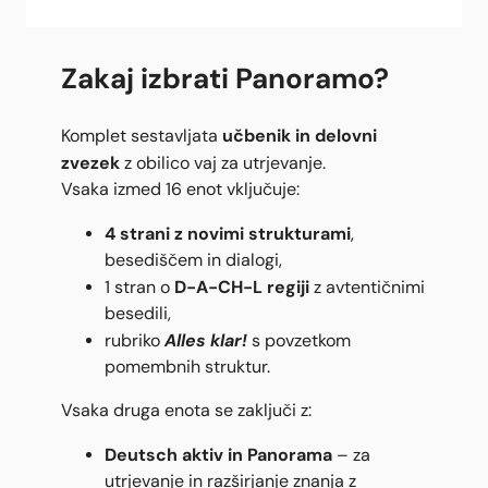
Zakaj izbrati Panoramo?
učbenik in delovni
Komplet sestavljata
zvezek
z obilico vaj za utrjevanje.
Vsaka izmed 16 enot vključuje:
4 strani z novimi strukturami
,
besediščem in dialogi,
D-A-CH-L regiji
1 stran o
z avtentičnimi
besedili,
Alles klar!
rubriko
s povzetkom
pomembnih struktur.
Vsaka druga enota se zaključi z:
Deutsch aktiv in Panorama
– za
utrjevanje in razširjanje znanja z