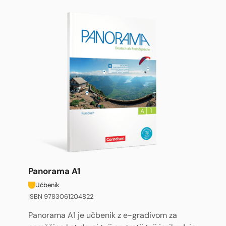
Panorama A1
Učbenik
ISBN 9783061204822
Panorama A1 je učbenik z e-gradivom za