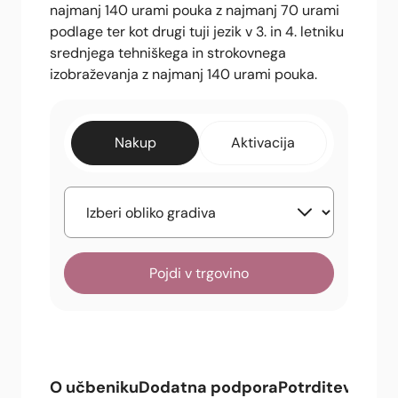
najmanj 140 urami pouka z najmanj 70 urami
podlage ter kot drugi tuji jezik v 3. in 4. letniku
srednjega tehniškega in strokovnega
izobraževanja z najmanj 140 urami pouka.
Nakup
Aktivacija
Pojdi v trgovino
O učbeniku
Dodatna podpora
Potrditev
Celot