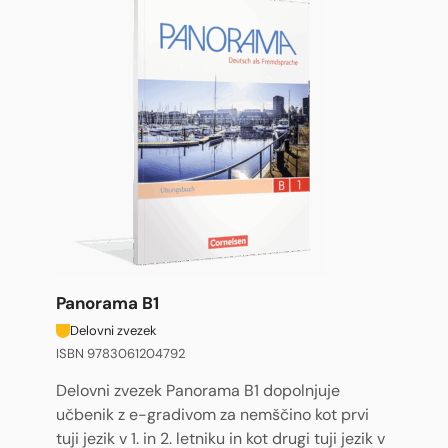
Panorama B1
Delovni zvezek
ISBN 9783061204792
Delovni zvezek Panorama B1 dopolnjuje
učbenik z e-gradivom za nemščino kot prvi
tuji jezik v 1. in 2. letniku in kot drugi tuji jezik v