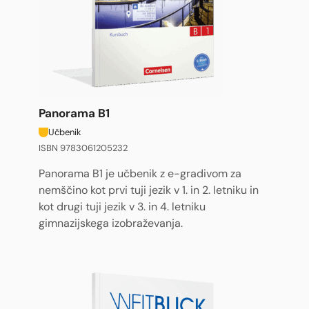
Panorama B1
Učbenik
ISBN 9783061205232
Panorama B1 je učbenik z e-gradivom za
nemščino kot prvi tuji jezik v 1. in 2. letniku in
kot drugi tuji jezik v 3. in 4. letniku
gimnazijskega izobraževanja.