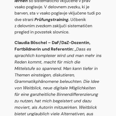
lernen
so sistematično vključene v prav
vsako poglavje. V delovnem zvezku, ki je
barven, sta v vsako poglavje vključene tudi po
Prüfungstraining.
dve strani
Učbenik
z delovnim zvezkom zaključi sistematičen
pregled in povzetek slovnice.
Claudia Böschel – DaF/DaZ-Dozentin,
Fortbildnerin und Referentin:
Dass es
„
sprachlich komplexer wird und man mehr ins
Reden kommt, macht für mich die
Mittelstufe so spannend. Man kann tiefer in
Themen einsteigen, diskutieren,
Grammatikphänomene beleuchten. Die Idee
von Weitblick, neue digitale Möglichkeiten
für eine ganzheitliche Binnendifferenzierung
zu nutzen, hat mich begeistert und dazu
moviert, als Autorin mitzuwirken. Weitblick
bietet unglaublich viele Alternativen, aus