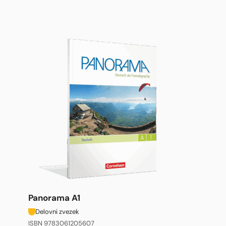
Panorama A1
Delovni zvezek
ISBN 9783061205607