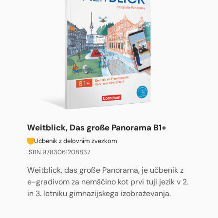
Weitblick, Das große Panorama B1+
Učbenik z delovnim zvezkom
ISBN 9783061208837
Weitblick, das große Panorama, je učbenik z
e-gradivom za nemščino kot prvi tuji jezik v 2.
in 3. letniku gimnazijskega izobraževanja.