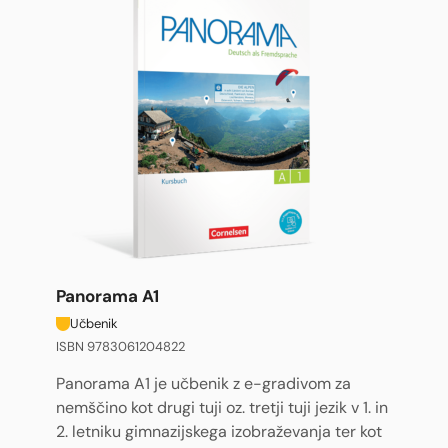
Panorama A1
Učbenik
ISBN 9783061204822
Panorama A1 je učbenik z e-gradivom za
nemščino kot drugi tuji oz. tretji tuji jezik v 1. in
2. letniku gimnazijskega izobraževanja ter kot