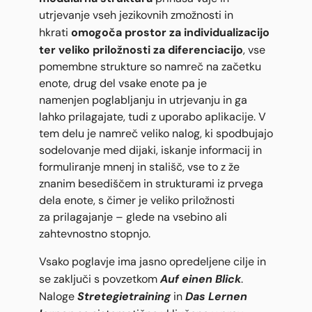
utrjevanje vseh jezikovnih zmožnosti in
omogoča prostor za individualizacijo
hkrati
ter veliko priložnosti za diferenciacijo
, vse
pomembne strukture so namreč na začetku
enote, drug del vsake enote pa je
namenjen poglabljanju in utrjevanju in ga
lahko prilagajate, tudi z uporabo aplikacije. V
tem delu je namreč veliko nalog, ki spodbujajo
sodelovanje med dijaki, iskanje informacij in
formuliranje mnenj in stališč, vse to z že
znanim besediščem in strukturami iz prvega
dela enote, s čimer je veliko priložnosti
za prilagajanje – glede na vsebino ali
zahtevnostno stopnjo.
Vsako poglavje ima jasno opredeljene cilje in
Auf einen Blick
se zaključi s povzetkom
.
Stretegietraining
Das Lernen
Naloge
in