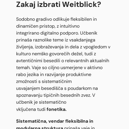
Zakaj izbrati Weitblick?
Sodobno gradivo odlikuje fleksibilen in
dinamičen pristop, z intuitivno
integrirano digitalno podporo. Učbenik
prinaša raznolike teme iz vsakdanjega
življenja, izobraževanja in dela z vpogledom v
kulturo nemško govorečih dežel, tudi z
avtentičnimi besedili o relevantnih aktualnih
temah. Vaje so ciljno usmerjene v aktivno
rabo jezika in razvijanje produktivne
zmožnosti s sistematičnim
usvajanjem besedišča s poudarkom na
spoznavanju tipičnih besednih zvez. V
učbenik je sistematično
fonetika.
vključena tudi
Sistematična, vendar fleksibilna in
modularna struktura
prinaša vaje in