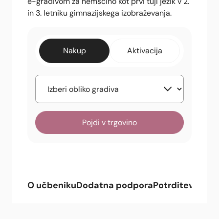
e-gradivom za nemščino kot prvi tuji jezik v 2.
in 3. letniku gimnazijskega izobraževanja.
Nakup
Aktivacija
Pojdi v trgovino
O učbeniku
Dodatna podpora
Potrditev
Celot