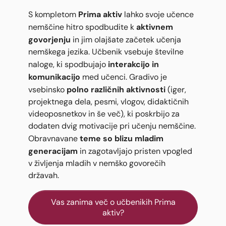
Prima aktiv
S kompletom
lahko svoje učence
aktivnem
nemščine hitro spodbudite k
govorjenju
in jim olajšate začetek učenja
nemškega jezika. Učbenik vsebuje številne
interakcijo in
naloge, ki spodbujajo
komunikacijo
med učenci. Gradivo je
polno različnih aktivnosti
vsebinsko
(iger,
projektnega dela, pesmi, vlogov, didaktičnih
videoposnetkov in še več), ki poskrbijo za
dodaten dvig motivacije pri učenju nemščine.
teme so blizu mladim
Obravnavane
generacijam
in zagotavljajo pristen vpogled
v življenja mladih v nemško govorečih
državah.
Vas zanima več o učbenikih Prima
aktiv?