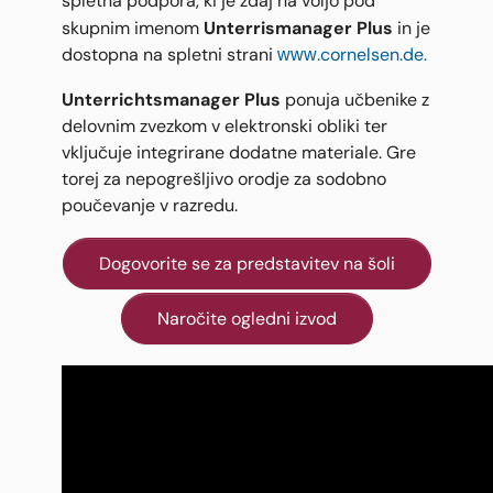
spletna podpora, ki je zdaj na voljo pod
Unterrismanager Plus
skupnim imenom
in je
dostopna na spletni strani
www.cornelsen.de.
Unterrichtsmanager Plus
ponuja učbenike z
delovnim zvezkom v elektronski obliki ter
vključuje integrirane dodatne materiale. Gre
torej za nepogrešljivo orodje za sodobno
poučevanje v razredu.
Dogovorite se za predstavitev na šoli
Naročite ogledni izvod