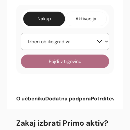
Nakup
Aktivacija
Pojdi v trgovino
O učbeniku
Dodatna podpora
Potrditev
Celot
Zakaj izbrati Primo aktiv
?