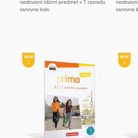
neobvezni izbirni predmet v 7. razredu
neobvezni
osnovne šole.
osnovne š
NEM
NEM
7
8