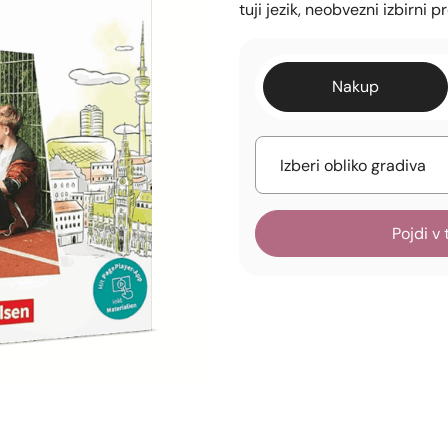
tuji jezik, neobvezni izbirni
Nakup
Pojdi v 