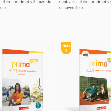
neobvezni izbirni predmet v 
 izbirni predmet v 8. razredu
osnovne šole.
ole.
NEM
9