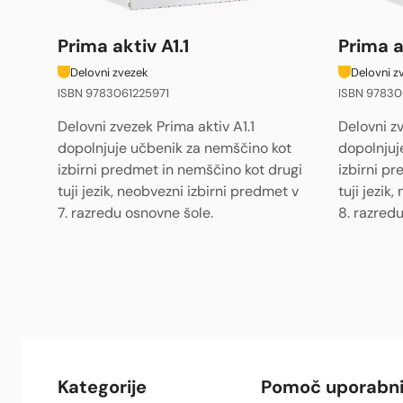
Prima aktiv A1.1
Prima a
Delovni zvezek
Delovni z
ISBN 9783061225971
ISBN 97830
Delovni zvezek Prima aktiv A1.1
Delovni zv
dopolnjuje učbenik za nemščino kot
dopolnjuj
izbirni predmet in nemščino kot drugi
izbirni p
tuji jezik, neobvezni izbirni predmet v
tuji jezik
7. razredu osnovne šole.
8. razred
Kategorije
Pomoč uporabn