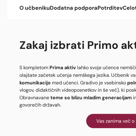
O učbeniku
Dodatna podpora
Potrditev
Celo
Zakaj izbrati Primo ak
Prima aktiv
S kompletom
lahko svoje učence nemšči
olajšate začetek učenja nemškega jezika. Učbenik vs
komunikacijo
pol
med učenci. Gradivo je vsebinsko
vlogov, didaktičnih videoposnetkov in še več), ki pos
teme so blizu mladim generacijam
Obravnavane
i
govorečih državah.
Vas zanima več o 