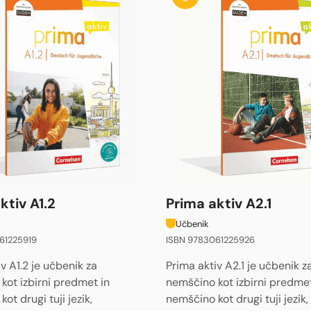
Prima aktiv A2.1
ktiv A1.2
Učbenik
ISBN 9783061225926
61225919
Prima aktiv A2.1 je učbenik z
v A1.2 je učbenik za
nemščino kot izbirni predmet
kot izbirni predmet in
nemščino kot drugi tuji jezik,
ot drugi tuji jezik,