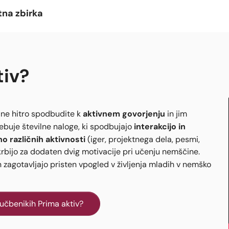
tna zbirka
tiv
?
aktivnem govorjenju
ne hitro spodbudite k
in jim
interakcijo in
ebuje številne naloge, ki spodbujajo
no različnih aktivnosti
(iger, projektnega dela, pesmi,
krbijo za dodaten dvig motivacije pri učenju nemščine.
n zagotavljajo pristen vpogled v življenja mladih v nemško
učbenikih Prima aktiv?