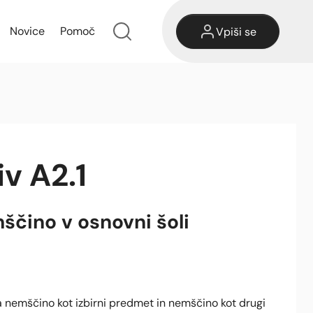
Novice
Pomoč
Vpiši se
v A2.1
ščino v osnovni šoli
za nemščino kot izbirni predmet in nemščino kot drugi