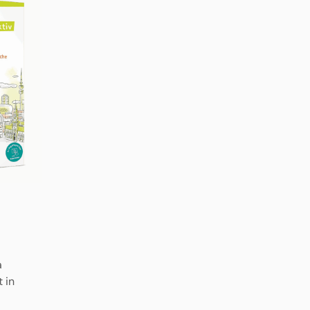
a
 in