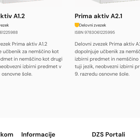
ktiv A1.2
Prima aktiv A2.1
vezek
Delovni zvezek
61225988
ISBN 9783061225995
ezek Prima aktiv A1.2
Delovni zvezek Prima aktiv A2
e učbenik za nemščino kot
dopolnjuje učbenik za nemšč
redmet in nemščino kot drugi
izbirni predmet in nemščino 
, neobvezni izbirni predmet v
tuji jezik, neobvezni izbirni 
u osnovne šole.
9. razredu osnovne šole.
ikom
Informacije
DZS Portali